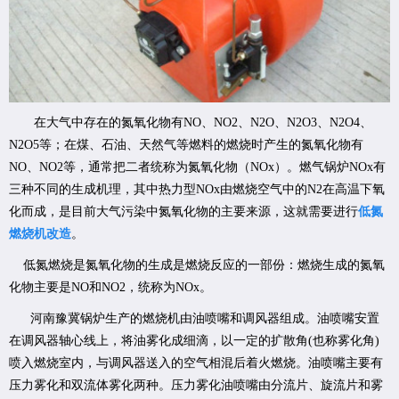
在大气中存在的氮氧化物有NO、NO2、N2O、N2O3、N2O4、
N2O5等；在煤、石油、天然气等燃料的燃烧时产生的氮氧化物有
NO、NO2等，通常把二者统称为氮氧化物（NOx）。燃气锅炉NOx有
三种不同的生成机理，其中热力型NOx由燃烧空气中的N2在高温下氧
化而成，是目前大气污染中氮氧化物的主要来源，这就需要进行
低氮
燃烧机改造
。
低氮燃烧是氮氧化物的生成是燃烧反应的一部份：燃烧生成的氮氧
化物主要是NO和NO2，统称为NOx。
河南豫冀锅炉生产的燃烧机由油喷嘴和调风器组成。油喷嘴安置
在调风器轴心线上，将油雾化成细滴，以一定的扩散角(也称雾化角)
喷入燃烧室内，与调风器送入的空气相混后着火燃烧。油喷嘴主要有
压力雾化和双流体雾化两种。压力雾化油喷嘴由分流片、旋流片和雾