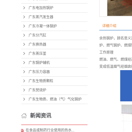
广东电加热锅炉
广东蒸汽发生器
详细介绍
广东冷凝一体锅炉
广东分汽缸
余热锅炉
，顾名思义
广东换热器
炉、燃气锅炉、燃煤
工作原理
广东蒸压釜
燃油、燃气、燃煤经
广东锅炉辅机
变成低温烟气经烟囱
广东压力容器
广东生物质颗粒
广东焚烧炉
广东生物质、燃油（气）气化锅炉
新闻资讯
在食品或制药行业使用的热水...