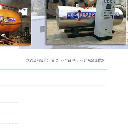
您的当前位置：
首 页
>>
产品中心
>>
广东余热锅炉