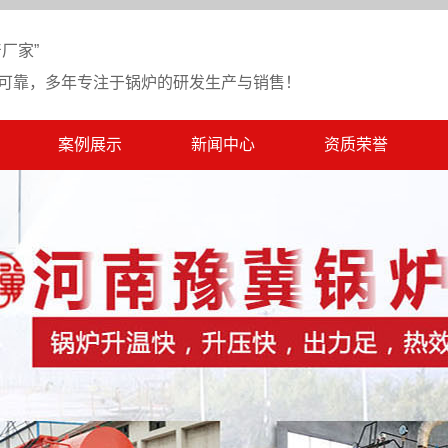
厂家”
可靠，多年专注于锅炉的研发生产与销售！
案例展示
新闻中心
资质荣誉